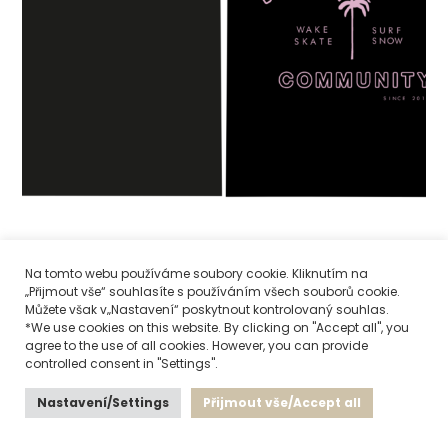
Na tomto webu používáme soubory cookie. Kliknutím na
„Přijmout vše“ souhlasíte s používáním všech souborů cookie.
FLAMENELL JERSEY COMMUNITY – BLACK
Můžete však v„Nastavení“ poskytnout kontrolovaný souhlas.
*We use cookies on this website. By clicking on "Accept all", you
1 550
Kč
agree to the use of all cookies. However, you can provide
controlled consent in "Settings".
Nastavení/Settings
Přijmout vše/Accept all