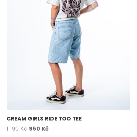
CREAM GIRLS RIDE TOO TEE
Původní
Aktuální
1 190
Kč
950
Kč
cena
cena