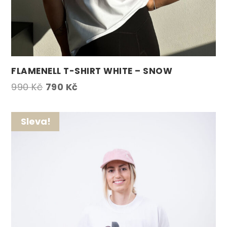
FLAMENELL T-SHIRT WHITE – SNOW
Původní
Aktuální
990
Kč
790
Kč
cena
cena
byla:
je:
Sleva!
990 Kč.
790 Kč.