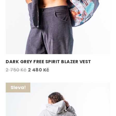
DARK GREY FREE SPIRIT BLAZER VEST
Původní
Aktuální
2 750
Kč
2 480
Kč
cena
cena
byla:
je:
Sleva!
2
2
750 Kč.
480 Kč.