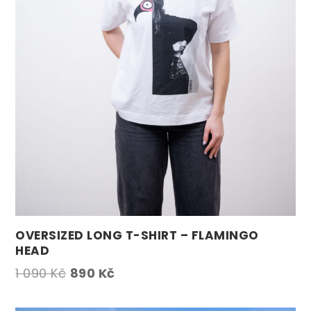
OVERSIZED LONG T-SHIRT – FLAMINGO
HEAD
Původní
Aktuální
1 090
Kč
890
Kč
cena
cena
byla:
je: