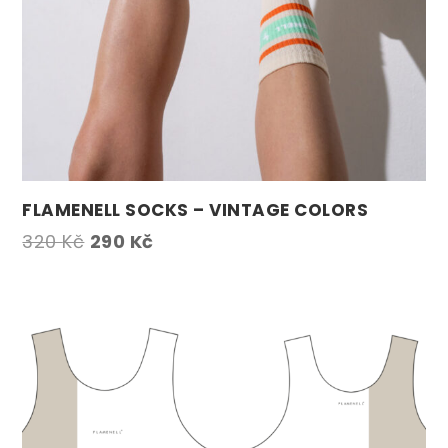
FLAMENELL SOCKS – VINTAGE COLORS
Původní
Aktuální
320
Kč
290
Kč
cena
cena
byla:
je:
320 Kč.
290 Kč.