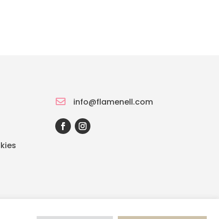

info@flamenell.com
kies