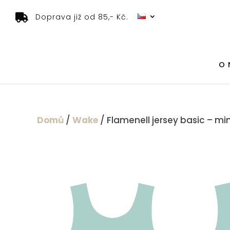
Doprava již od 85,- Kč.
O 
Domů
/
Wake
/ Flamenell jersey basic – mi