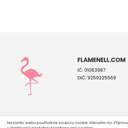
FLAMENELL.COM
IČ: 01063987
DIČ: 9259225569
Na tomto webu používáme soubory cookie. Kliknutím na „Přijmou
v„Nastavení“ poskytnout kontrolovaný souhlas.