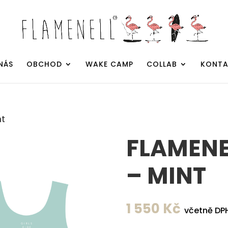
NÁS
OBCHOD
WAKE CAMP
COLLAB
KONTA
nt
FLAMENE
– MINT
1 550
Kč
včetně DP