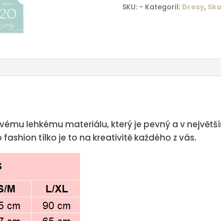
SKU:
-
Kategorií:
Dresy
,
Ska
mint
množství
 svému lehkému materiálu, který je pevný a v největš
 fashion tílko je to na kreativitě každého z vás.