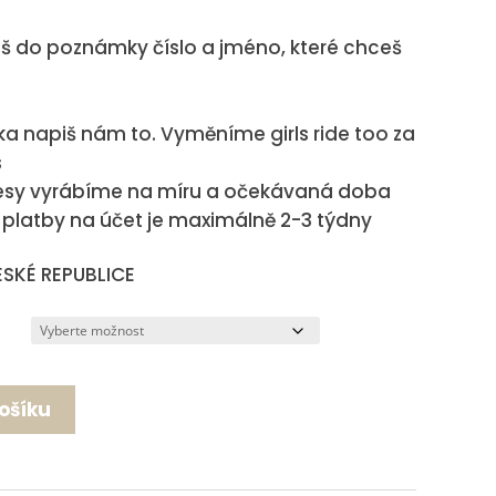
š do poznámky číslo a jméno, které chceš
uka napiš nám to. Vyměníme girls ride too za
s
esy vyrábíme na míru a očekávaná doba
 platby na účet je maximálně 2-3 týdny
SKÉ REPUBLICE
košíku