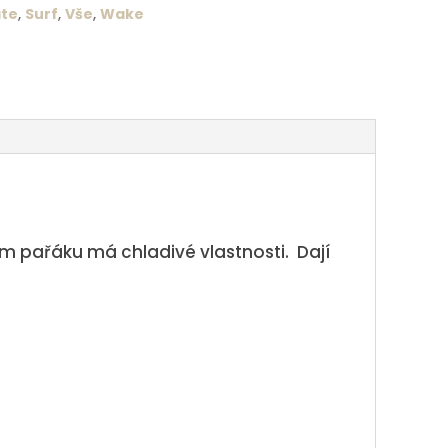
te
,
Surf
,
Vše
,
Wake
ím pařáku má chladivé vlastnosti. Dají