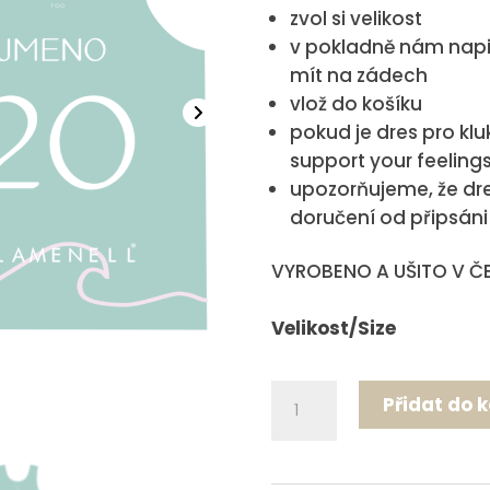
zvol si velikost
v pokladně nám napi
mít na zádech
vlož do košíku
pokud je dres pro kl
support your feeling
upozorňujeme, že dr
doručení od připsáni
VYROBENO A UŠITO V ČE
Velikost/Size
Flamenell
Přidat do 
jersey
basic
-