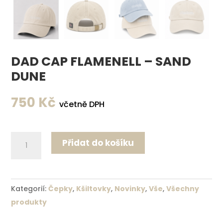
DAD CAP FLAMENELL – SAND
DUNE
750
Kč
včetně DPH
Dad
Přidat do košíku
cap
Flamenell
-
Kategorií:
Čepky
,
Kšiltovky
,
Novinky
,
Vše
,
Všechny
Sand
produkty
Dune
množství