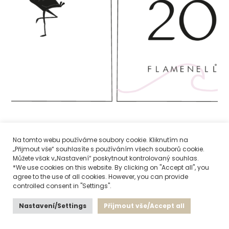
Na tomto webu používáme soubory cookie. Kliknutím na
FLAMENELL JERSEY BASIC – WHITE
„Přijmout vše“ souhlasíte s používáním všech souborů cookie.
Můžete však v„Nastavení“ poskytnout kontrolovaný souhlas.
1 550
Kč
*We use cookies on this website. By clicking on "Accept all", you
agree to the use of all cookies. However, you can provide
controlled consent in "Settings".
Nastavení/Settings
Přijmout vše/Accept all