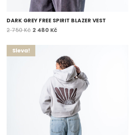
DARK GREY FREE SPIRIT BLAZER VEST
Původní
Aktuální
2 750
Kč
2 480
Kč
cena
cena
byla:
je:
Sleva!
2
2
750 Kč.
480 Kč.