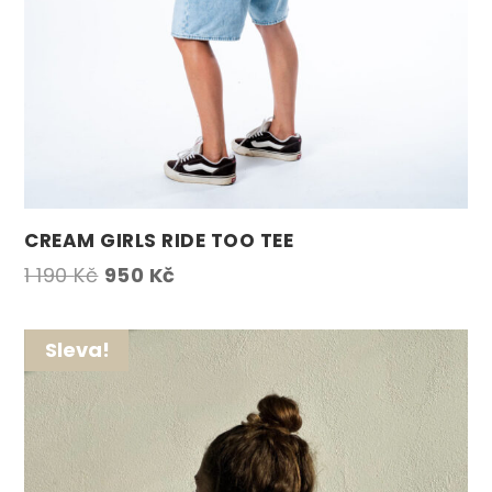
CREAM GIRLS RIDE TOO TEE
Původní
Aktuální
1 190
Kč
950
Kč
cena
cena
byla:
je:
Sleva!
1
950 Kč.
190 Kč.