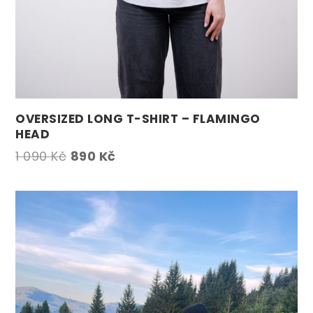
OVERSIZED LONG T-SHIRT – FLAMINGO
HEAD
Původní
Aktuální
1 090
Kč
890
Kč
cena
cena
byla:
je:
1
890 Kč.
090 Kč.