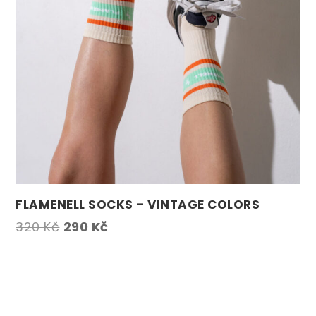
FLAMENELL SOCKS – VINTAGE COLORS
Původní
Aktuální
320
Kč
290
Kč
cena
cena
byla:
je:
320 Kč.
290 Kč.