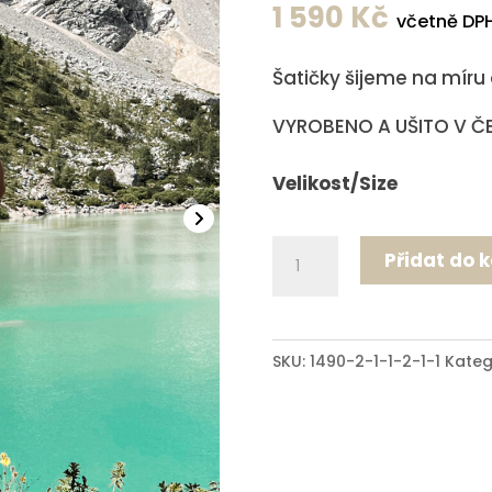
1 590
Kč
včetně DP
Šatičky šijeme na míru 
VYROBENO A UŠITO V Č
Velikost/Size
Flamenell
Přidat do 
dress
white
-
SKU:
1490-2-1-1-2-1-1
Kateg
WAITING
FOR
YOU
ON
THE