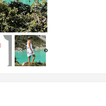
BEACH
množství