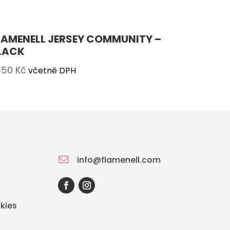
LAMENELL JERSEY COMMUNITY –
LACK
550
Kč
včetně DPH

info@flamenell.com
kies