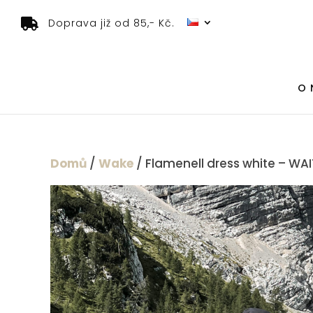
Doprava již od 85,- Kč.
O 
Domů
/
Wake
/ Flamenell dress white – WA