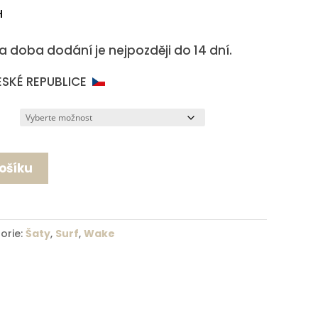
H
a doba dodání je nejpozději do 14 dní.
ESKÉ REPUBLICE
košíku
orie:
Šaty
,
Surf
,
Wake